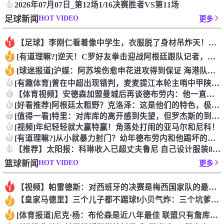
10
2026年07月07日_第12场1/16决赛胜者VS第11场
HOT VIDEO
足球新闻
更多
【足球】李刚仁看着像中学生，衣服脱了身材吊炸天！怪不得对抗上
1
[有道理嘛?]逆天！C罗好友拳击迎战阿根廷跟队记者，C罗好友
2
[球迷报道]沪媒：阿苏埃伤愈申花进攻得到保证 海港队基本没有
3
4
[有趣体育]曾在中超出现错判，麦麦提江本轮主哨中甲陕西联合v
5
【体育视频】安德森加盟曼城后再谈德布劳内：他一直是我非常仰慕
6
[好看推荐]阿根廷太粗野？克洛泽：这是他们的特色，极其强调对
7
[值得一看]特里：对库库的离开感到失望，但罗杰斯的到来又让我
8
[视频]年纪轻轻就大赢特赢！角落处打闹的亚马尔和尼科！
9
[有道理嘛?]从小就暴力射门？幼年德布劳内和他踢坏的树篱！
10
【推荐】太阳报：科琳收入已超丈夫鲁尼 自己设计服装8岁儿子当
HOT VIDEO
篮球新闻
更多
【视频】帕雷德斯：对西班牙的决赛是梅西国家队的最后一场比赛
1
【皇家马德里】三个儿子都不踢球❗️小贝气炸：三个坑爹货，只能
2
[体育报道]尼克·杨：布伦森是近八年最佳 联盟只有詹库杜能媲
3