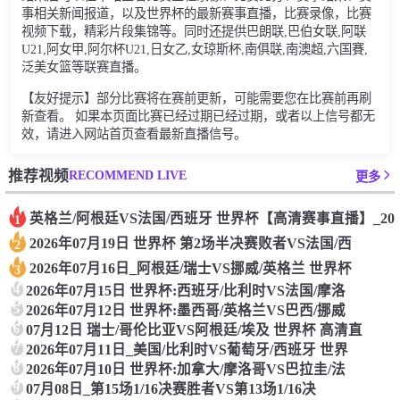
事相关新闻报道，以及世界杯的最新赛事直播，比赛录像，比赛
视频下载，精彩片段集锦等。同时还提供巴朗联,巴伯女联,阿联
U21,阿女甲,阿尔杯U21,日女乙,女琼斯杯,南俱联,南澳超,六国賽,
泛美女篮等联赛直播。
【友好提示】部分比赛将在赛前更新，可能需要您在比赛前再刷
新查看。 如果本页面比赛已经过期已经过期，或者以上信号都无
效，请进入网站首页查看最新直播信号。
RECOMMEND LIVE
推荐视频
更多
英格兰/阿根廷VS法国/西班牙 世界杯【高清赛事直播】_20
1
2026年07月19日 世界杯 第2场半决赛败者VS法国/西
2
2026年07月16日_阿根廷/瑞士VS挪威/英格兰 世界杯
3
4
2026年07月15日 世界杯:西班牙/比利时VS法国/摩洛
5
2026年07月12日 世界杯:墨西哥/英格兰VS巴西/挪威
6
07月12日 瑞士/哥伦比亚VS阿根廷/埃及 世界杯 高清直
7
2026年07月11日_美国/比利时VS葡萄牙/西班牙 世界
8
2026年07月10日 世界杯:加拿大/摩洛哥VS巴拉圭/法
9
07月08日_第15场1/16决赛胜者VS第13场1/16决