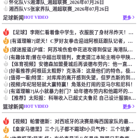
9
怀化队VS湘潭队_湘超联赛_2026年07月26日
10
湘西队VS张家界队_湘超联赛_2026年07月26日
HOT VIDEO
足球新闻
更多
【足球】李刚仁看着像中学生，衣服脱了身材吊炸天！怪不得对抗上
1
[有道理嘛?]逆天！C罗好友拳击迎战阿根廷跟队记者，C罗好友
2
[球迷报道]沪媒：阿苏埃伤愈申花进攻得到保证 海港队基本没有
3
4
[有趣体育]曾在中超出现错判，麦麦提江本轮主哨中甲陕西联合v
5
【体育视频】安德森加盟曼城后再谈德布劳内：他一直是我非常仰慕
6
[好看推荐]阿根廷太粗野？克洛泽：这是他们的特色，极其强调对
7
[值得一看]特里：对库库的离开感到失望，但罗杰斯的到来又让我
8
[视频]年纪轻轻就大赢特赢！角落处打闹的亚马尔和尼科！
9
[有道理嘛?]从小就暴力射门？幼年德布劳内和他踢坏的树篱！
10
【推荐】太阳报：科琳收入已超丈夫鲁尼 自己设计服装8岁儿子当
HOT VIDEO
篮球新闻
更多
【视频】帕雷德斯：对西班牙的决赛是梅西国家队的最后一场比赛
1
【皇家马德里】三个儿子都不踢球❗️小贝气炸：三个坑爹货，只能
2